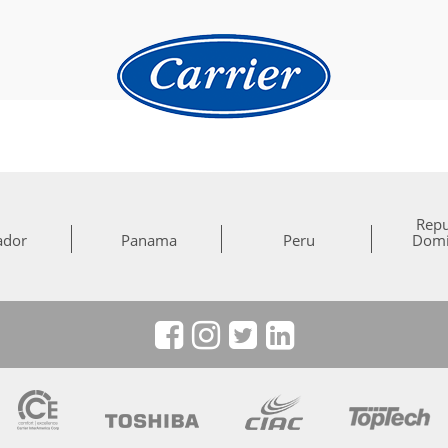
Repu
ador
Panama
Peru
Domi